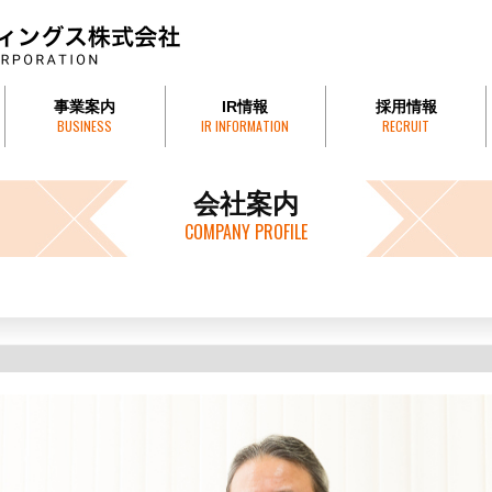
事業案内
IR情報
採用情報
BUSINESS
IR INFORMATION
RECRUIT
引方針
株式会社才田組
才田砕石工業株式会社
HUE FOODS COMPANY
フエフーズ・ジャパン株式会社
株式会社サイテックス
有限会社賀和運送
プレスリリース
株式情報
決算情報
有価証券報告書
株主総会
株価情報
電子公告
会社案内
COMPANY PROFILE