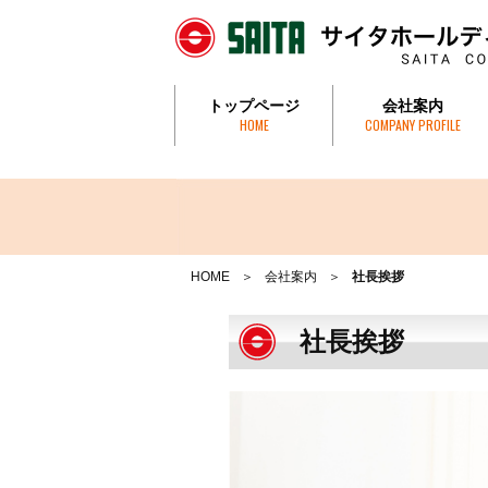
トップページ
会社案内
HOME
COMPANY PROFILE
社長挨拶・社是
会社概要
沿革
組織図
事務所一覧
特定個人情報取
HOME
会社案内
社長挨拶
社長挨拶