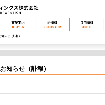
事業案内
IR情報
採用情報
BUSINESS
IR INFORMATION
RECRUIT
引方針
株式会社才田組
才田砕石工業株式会社
HUE FOODS COMPANY
フエフーズ・ジャパン株式会社
株式会社サイテックス
有限会社賀和運送
プレスリリース
株式情報
決算情報
有価証券報告書
株主総会
株価情報
電子公告
お知らせ（訃報）
お知らせ（訃報）