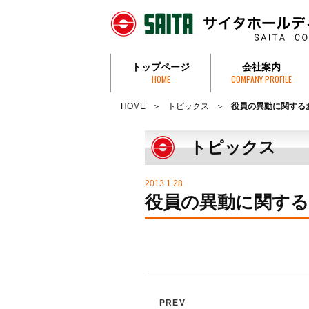
トップページ
会社案内
HOME
COMPANY PROFILE
社長挨拶・社是
会社概要
沿革
組織図
事務所一覧
特定個人情報取
HOME
トピックス
役員の異動に関する
トピックス
2013.1.28
役員の異動に関する
PREV