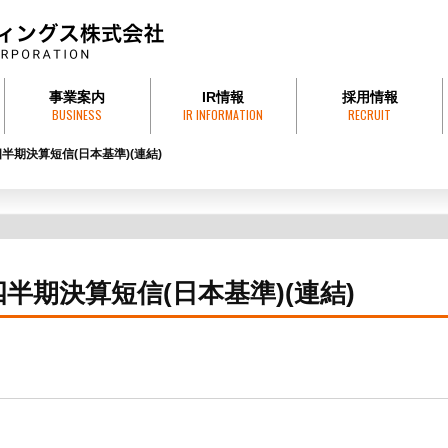
事業案内
IR情報
採用情報
BUSINESS
IR INFORMATION
RECRUIT
引方針
株式会社才田組
才田砕石工業株式会社
HUE FOODS COMPANY
フエフーズ・ジャパン株式会社
株式会社サイテックス
有限会社賀和運送
プレスリリース
株式情報
決算情報
有価証券報告書
株主総会
株価情報
電子公告
四半期決算短信(日本基準)(連結)
四半期決算短信(日本基準)(連結)