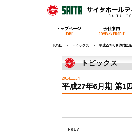
トップページ
会社案内
HOME
COMPANY PROFILE
社長挨拶・社是
会社概要
沿革
組織図
事務所一覧
特定個人情報取
HOME
トピックス
平成27年6月期 第1
トピックス
2014.11.14
平成27年6月期 第1
PREV