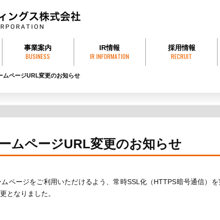
事業案内
IR情報
採用情報
BUSINESS
IR INFORMATION
RECRUIT
引方針
株式会社才田組
才田砕石工業株式会社
HUE FOODS COMPANY
フエフーズ・ジャパン株式会社
株式会社サイテックス
有限会社賀和運送
プレスリリース
株式情報
決算情報
有価証券報告書
株主総会
株価情報
電子公告
ームページURL変更のお知らせ
ホームページURL変更のお知らせ
ムページをご利用いただけるよう、常時SSL化（HTTPS暗号通信）
変更となりました。