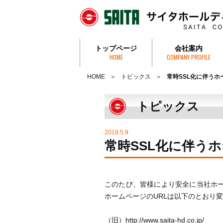
トップページ
会社案内
HOME
COMPANY PROFILE
社長挨拶・社是
会社概要
沿革
組織図
事務所一覧
特定個人情報取
HOME
トピックス
常時SSL化に伴うホ
トピックス
2019.5.9
常時SSL化に伴う
このたび、皆様により安全に当社ホー
ホームページのURLは以下のとおり
（旧）http://www.saita-hd.co.jp/